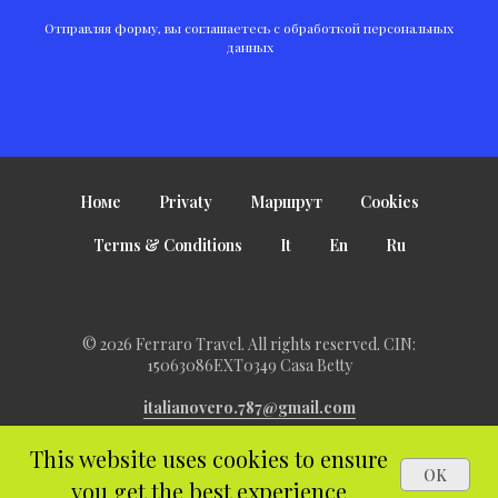
Отправляя форму, вы соглашаетесь с обработкой персональных
данных
Номе
Privaty
Маршрут
Cookies
Terms & Conditions
It
En
Ru
© 2026 Ferraro Travel. All rights reserved. CIN:
15063086EXT0349 Casa Betty
italianovero.787@gmail.com
This website uses cookies to ensure
OK
you get the best experience
Tilda
Made on